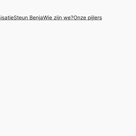
isatie
Steun Benja
Wie zijn we?
Onze pijlers