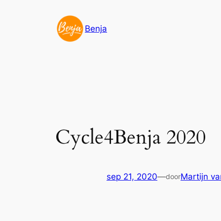
Ga
naar
Benja
de
inhoud
Cycle4Benja 2020
sep 21, 2020
—
Martijn v
door