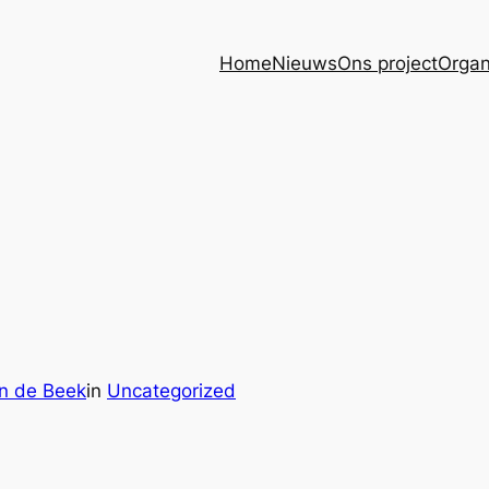
Home
Nieuws
Ons project
Organ
an de Beek
in
Uncategorized